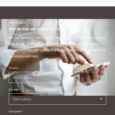
Kontakt
Wie dürfen wir Sie unterstützen?
Gerne beraten wir Sie zu Ihren Möglichkeiten rund um
den Kauf, Verkauf und Bewertung von Immobilien.
Sprechen Sie uns einfach an, wir freuen uns darauf, Sie
kennenzulernen.
Thema
Anrede
Vorname
*