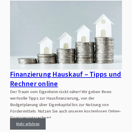
Finanzierung Hauskauf – Tipps und
Rechner online
E
R
Der Traum vom Eigenheim rückt näher! Wir geben Ihnen
F
wertvolle Tipps zur Hausfinanzierung, von der
I
Budgetplanung über Eigenkapital bis zur Nutzung von
Fördermitteln. Nutzen Sie auch unseren kostenlosen Online-
Finanzierungsrechner!
Mehr erfahren