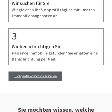
Gewerbeimmobilie
Wir suchen für Sie
Wir gleichen Ihr Suchprofil täglich mit unseren
Wohnfläche in qm
Immobilienangeboten ab.
Zimmer
Wir benachrichtigen Sie
bevorzugter Ort
Passende Immobilie gefunden? Sie erhalten eine
Benachrichtung per Mail.
(optional) Wollen Sie uns Ihre Wünsche noch genauer
Suchprofil kostenlos erstellen
schildern?
Sie möchten wissen, welche