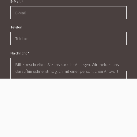
E-Mail
*
Telefon
Nachricht
*
Mit diesem Haken bestätigen Sie, dass Sie die
Datenschutzerklärung
zur Kenntnis genommen haben.
Wir nehmen den Schutz Ihrer Daten ernst. Alle Informationen, die
Sie über dieses Kontaktformular senden, werden streng
vertraulich behandelt. Wir garantieren, dass Ihre persönlichen