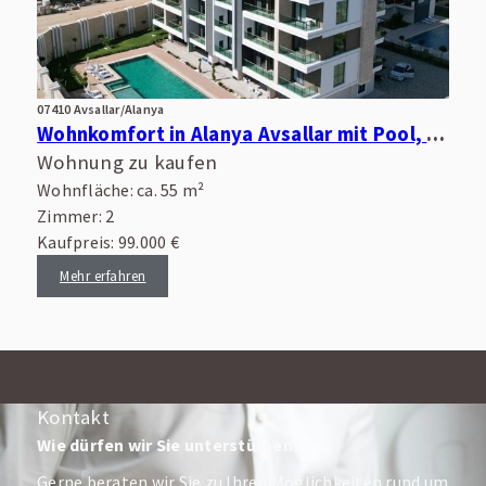
07410 Avsallar/Alanya
Wohnkomfort in Alanya Avsallar mit Pool, Wellnessbereich und guter Infrastruktur
Wohnung zu kaufen
Wohnfläche: ca. 55 m²
Zimmer: 2
Kaufpreis: 99.000 €
Mehr erfahren
Kontakt
Wie dürfen wir Sie unterstützen?
Gerne beraten wir Sie zu Ihren Möglichkeiten rund um