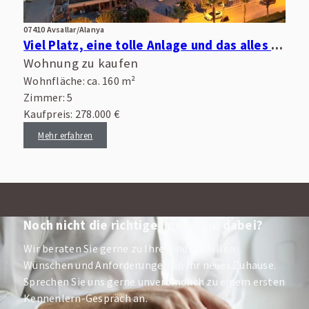
07410 Avsallar/Alanya
Viel Platz, eine tolle Anlage und das alles zentral im Ort und nah am Meer!
Wohnung zu kaufen
Wohnfläche: ca. 160 m²
Zimmer: 5
Kaufpreis: 278.000 €
Mehr erfahren
Noch nicht die richtige Immobilie dabei?
Wir beraten Sie gerne zu Ihren individuellen
Wünschen und Anforderungen an Ihr neues Zuhause.
Sprechen Sie uns gerne unverbindlich zu einem ersten
Kennenlern-Gespräch an.