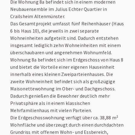
Die Wohnung 8a befindet sich in einem modernen
Neubauensemble im Julius Echter Quartier in
Crailsheim Altenmünster.
Das Gesamtprojekt umfasst fünf Reihenhäuser (Haus
6 bis Haus 10), die jeweils in zwei separate
Wohnung zu kaufen in Crailsheim
Wohneinheiten aufgeteilt sind. Dadurch entstehen
**Neubau** | 2 ZKB - EG-Wohnung in
insgesamt lediglich zehn Wohneinheiten mit einem
überschaubaren und angenehmen Wohnumfeld.
Crailsheim | 8a - ca. 38,88 m² | DIE
Wohnung 8a befindet sich im Erdgeschoss von Haus 8
perfekte Kapitalanlage
und bietet die Vorteile einer eigenen Hauseinheit
innerhalb eines kleinen Zweiparteienhauses. Die
zweite Wohneinheit befindet sich als großzügige
Maisonettewohnung im Ober- und Dachgeschoss.
Dadurch genießen die Bewohner deutlich mehr
Privatsphäre als in einem klassischen
Mehrfamilienhaus mit vielen Parteien.
Die Erdgeschosswohnung verfügt über ca. 38,88 m²
Wohnfläche und überzeugt durch einen durchdachten
Grundriss mit offenem Wohn- und Essbereich,