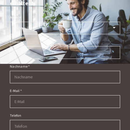
erhalten!
Anrede
Vorname
*
Nachname
*
E-Mail
*
Telefon