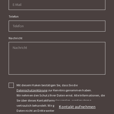
Telefon
Nachricht
Mit diesem Haken bestätigen Sie, dass Sie die
Datenschutzerklärung
zur Kenntnis genommen haben.
Wir nehmen den Schutz Ihrer Daten ernst. Alle Informationen, die
Sie über dieses Kontaktformular senden, werden streng
vertraulich behandelt. Wir garantieren, dass Ihre persönlichen
Kontakt aufnehmen
Daten nicht an Dritte weitergegeben, verkauft oder anderweitig