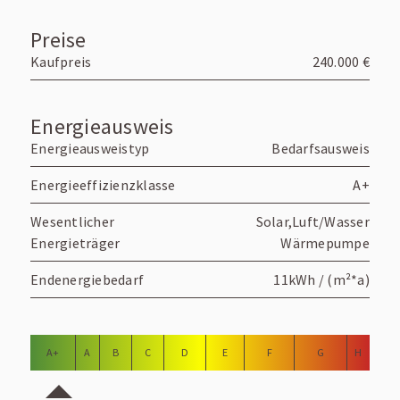
Preise
Kaufpreis
240.000 €
Energieausweis
Energieausweistyp
Bedarfsausweis
Energieeffizienzklasse
A+
Wesentlicher
Solar,Luft/Wasser
Energieträger
Wärmepumpe
Endenergiebedarf
11kWh / (m²*a)
A+
A
B
C
D
E
F
G
H